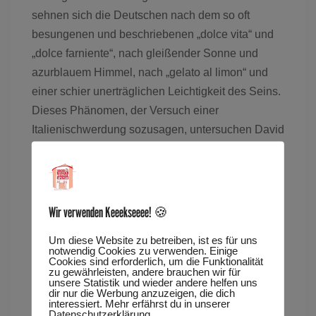
sehnen sich die Deutschen nach dem so oft
besungenen und beschriebenen „dolce vita“ und
„dolce farniente“, nach gleißender Sonne und
azurblauem Himmel, nach „gelato al limon“ und
einer schier unerträglichen Leichtigkeit des Seins.
Dieses Phänomen, der Versuch einer
Italienischwerdung sozusagen, untersuchen David
Maier, Matthias Schärf und Boris C. Motzki in
ihrem dritten Programm anhand von deutschen,
englischen und italienischen Liedern von Adriano
Celentano über Dean Martin bis zu Gianmaria
Wir verwenden Keeekseeee! 🍪
Testa und Texten von Giuseppe Ungaretti über
Um diese Website zu betreiben, ist es für uns
Luigi Pirandello bis Ernest Hemingway. Kommen
notwendig Cookies zu verwenden. Einige
Cookies sind erforderlich, um die Funktionalität
Sie also an diesem Abend „ein bisschen mit nach
zu gewährleisten, andere brauchen wir für
Italien“ und lassen Sie uns gemeinsam so tun, „als
unsere Statistik und wieder andere helfen uns
dir nur die Werbung anzuzeigen, die dich
ob das Leben eine schöne Reise wär.“…
interessiert. Mehr erfährst du in unserer
Datenschutzerklärung.