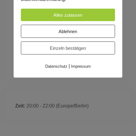
Tickets unter:
https://www.reservix.de/tickets-la-
Alles zulassen
deutsche-vita-in-speyer-alter-stadtsaal-rathaushof-
am-10-10-2024/e2303890
Ablehnen
Tags
Einzeln bestätigen
ABENDVORSTELLUNG
ERWACHSENE
|
Datenschutz
Impressum
Zeit:
20:00 - 22:00
(Europe/Berlin)