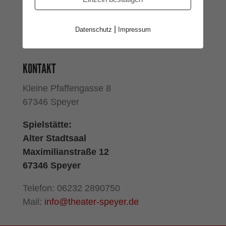
Büro: Dienstag – Freitag von 9 – 12 Uhr
|
Datenschutz
Impressum
Termine nach Vereinbarung
KONTAKT
Kleine Pfaffengasse 8
67346 Speyer
Spielstätte:
Alter Stadtsaal
Maximilianstraße 12
67346 Speyer
Telefon: 06232 2890750
Mail:
info@theater-speyer.de