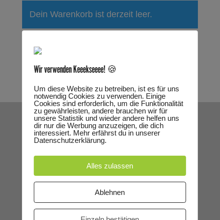
Dein Warenkorb ist derzeit leer.
Zurück zum Shop
Wir verwenden Keeekseeee! 🍪
Um diese Website zu betreiben, ist es für uns
notwendig Cookies zu verwenden. Einige
Cookies sind erforderlich, um die Funktionalität
zu gewährleisten, andere brauchen wir für
unsere Statistik und wieder andere helfen uns
KINDER- UND JUGENDTHEATER SPEYER E. V.
dir nur die Werbung anzuzeigen, die dich
interessiert. Mehr erfährst du in unserer
Datenschutzerklärung.
Als freies Theater, ein fester Bestandteil der
kommunalen Stadtkultur Speyers, aber auch
Alles zulassen
Gast an vielen verschiedenen Spielorten im
ganzen Land.
Ablehnen
ÖFFNUNGSZEITEN
Einzeln bestätigen