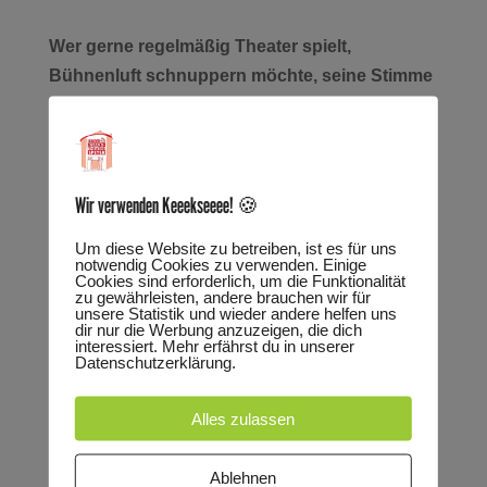
Wer gerne regelmäßig Theater spielt,
Bühnenluft schnuppern möchte, seine Stimme
ausprobieren möchte – wissen möchte, wie
sich Applaus anfühlt, ist bei uns im CLUB
genau richtig!
Wir verwenden Keeekseeee! 🍪
Unser Spielclubs finden wöchentlich statt. Die
Kosten betragen 40 € im Monat. Der Beitrag ist so
Um diese Website zu betreiben, ist es für uns
notwendig Cookies zu verwenden. Einige
kalkuliert, dass er auch in der schulfreien Zeit zu
Cookies sind erforderlich, um die Funktionalität
zu gewährleisten, andere brauchen wir für
entrichten ist. Er ist monatlich im Voraus fällig und
unsere Statistik und wieder andere helfen uns
wird per Dauerauftrag erhoben. Die
dir nur die Werbung anzuzeigen, die dich
interessiert. Mehr erfährst du in unserer
Kündigungsfrist beträgt 4 Wochen.
Datenschutzerklärung.
Kurs 1 (KIDS):
Jeden Montag von 16:00 – 17:30
Alles zulassen
Uhr, 8 – 12 Jahre
Ablehnen
Kurs 2 (TEENS)
: Jeden Montag von 17:45 –