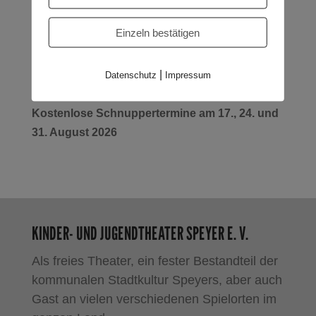
19:15 Uhr, 12 – 14 Jahre
Einzeln bestätigen
Kursleitung: Ellen
Wawrzyniak
(Schauspielerin,
Musicaldarstellerin und Sängerin)
|
Datenschutz
Impressum
www.annavalerian.de
Kostenlose Schnuppertermine am 17., 24. und
31. August 2026
KINDER- UND JUGENDTHEATER SPEYER E. V.
Als freies Theater, ein fester Bestandteil der
kommunalen Stadtkultur Speyers, aber auch
Gast an vielen verschiedenen Spielorten im