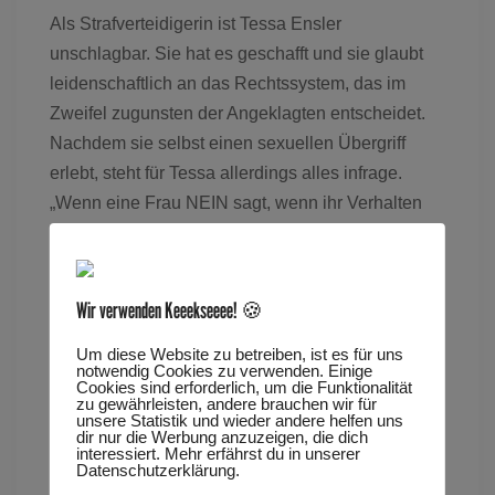
Als Strafverteidigerin ist Tessa Ensler
unschlagbar. Sie hat es geschafft und sie glaubt
leidenschaftlich an das Rechtssystem, das im
Zweifel zugunsten der Angeklagten entscheidet.
Nachdem sie selbst einen sexuellen Übergriff
erlebt, steht für Tessa allerdings alles infrage.
„Wenn eine Frau NEIN sagt, wenn ihr Verhalten
NEIN sagt, ist das
nichts Feinsinniges oder schwer zu verstehen …
das Gesetz besagt, so darf man mit einer Frau
Wir verwenden Keeekseeee! 🍪
nicht umgehen. Man darf nicht vergewaltigen. Und
danach so tun, als wäre es einvernehmlich
Um diese Website zu betreiben, ist es für uns
notwendig Cookies zu verwenden. Einige
gewesen. Oder?“
Cookies sind erforderlich, um die Funktionalität
zu gewährleisten, andere brauchen wir für
unsere Statistik und wieder andere helfen uns
dir nur die Werbung anzuzeigen, die dich
www.mainzer-kammerspiele.de
interessiert. Mehr erfährst du in unserer
Datenschutzerklärung.