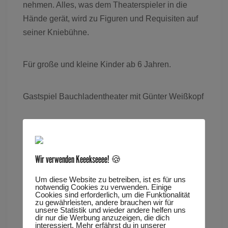
nehmen. Alles, was dem Theaterspieler in die
Hände gerät, wird zu Figuren und Requisiten auf
seiner Kniebühne.
Für große und kleine Kinder ab 6 Jahren.
Gastspiel Bauchladentheater mit Günter Weißkopf
www.bauchladen-theater.eu
Wir verwenden Keeekseeee! 🍪
Dauer: ca. 40 Minuten
Um diese Website zu betreiben, ist es für uns
Tags
notwendig Cookies zu verwenden. Einige
Cookies sind erforderlich, um die Funktionalität
zu gewährleisten, andere brauchen wir für
FAMILIENVORSTELLUNG
unsere Statistik und wieder andere helfen uns
dir nur die Werbung anzuzeigen, die dich
interessiert. Mehr erfährst du in unserer