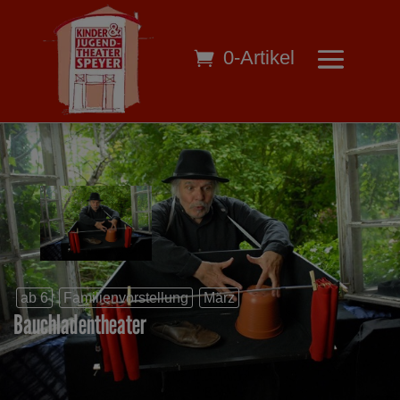
0-Artikel
ab 6
Familienvorstellung
März
Bauchladentheater