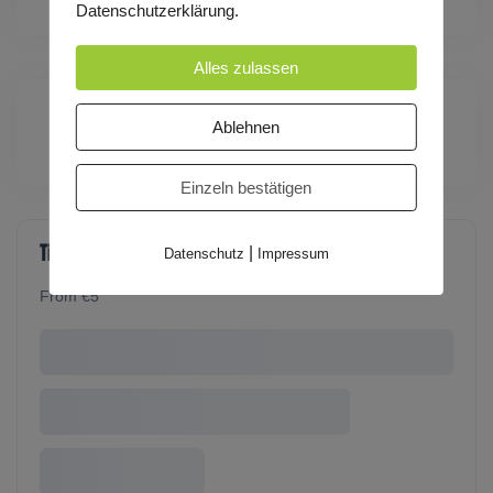
Datenschutzerklärung.
Alles zulassen
Ablehnen
Zeit:
11:00 - 11:45
(Europe/Berlin)
Einzeln bestätigen
Tickets
|
Datenschutz
Impressum
From €5