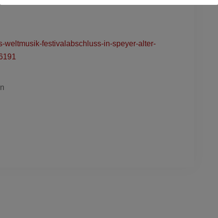
ts-weltmusik-festivalabschluss-in-speyer-alter-
26191
en