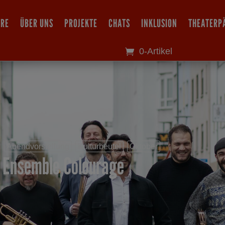
IRE
ÜBER UNS
PROJEKTE
CHATS
INKLUSION
THEATERP
0-Artikel
Abendvorstellung
Kulturbeutel
Oktober
Ensemble Colourage