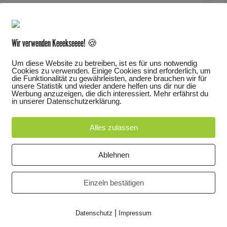
ge. Musikerinnen und Musiker der Deutschen
iberufliche, nichtwestliche Talente folgten dem
Wir verwenden Keeekseeee! 🍪
Um diese Website zu betreiben, ist es für uns notwendig
n kraftvolle und leidenschaftliche
Cookies zu verwenden. Einige Cookies sind erforderlich, um
die Funktionalität zu gewährleisten, andere brauchen wir für
 arabische Musik treffen hier auf
unsere Statistik und wieder andere helfen uns dir nur die
Werbung anzuzeigen, die dich interessiert. Mehr erfährst du
etragen von einer dynamischen
in unserer Datenschutzerklärung.
ässt und Grenzen mühelos überschreitet.
uf, wenn sie Grenzen überschreitet,
Alles zulassen
e beschreitet. Inzwischen hat sich Colourage neben
e Identität erschaffen. Zusammen will das
Ablehnen
n gemeinsames Wir in einer bunten Gesellschaft
Einzeln bestätigen
|
Datenschutz
Impressum