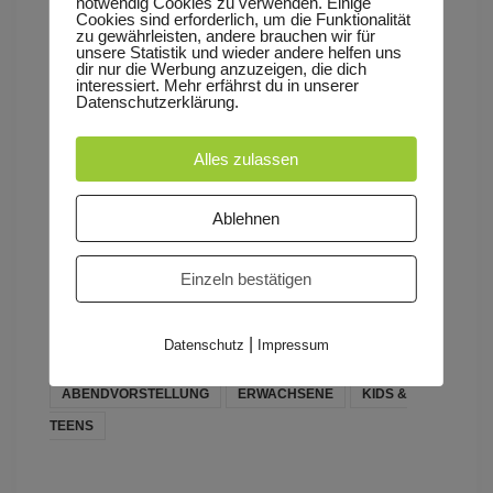
notwendig Cookies zu verwenden. Einige
Cookies sind erforderlich, um die Funktionalität
zu gewährleisten, andere brauchen wir für
www.papperlapapp-comedy-club.de
unsere Statistik und wieder andere helfen uns
dir nur die Werbung anzuzeigen, die dich
interessiert. Mehr erfährst du in unserer
Datenschutzerklärung.
18 € / ermäßigt 12 €
Alles zulassen
Tickets unter
https://www.reservix.de/tickets-
comedy-slam-in-speyer-alter-stadtsaal-rathaushof-
Ablehnen
am-3-10-2025/e2425649
Einzeln bestätigen
sowie bei allen Reservix-Vorverkaufsstellen
|
Datenschutz
Impressum
Tags
ABENDVORSTELLUNG
ERWACHSENE
KIDS &
TEENS