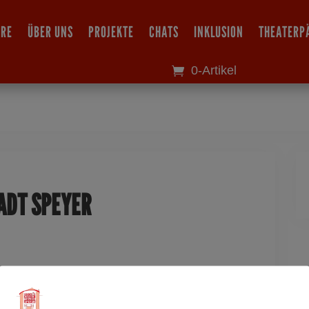
IRE
ÜBER UNS
PROJEKTE
CHATS
INKLUSION
THEATERP
0-Artikel
Dieses Ereignis
ADT SPEYER