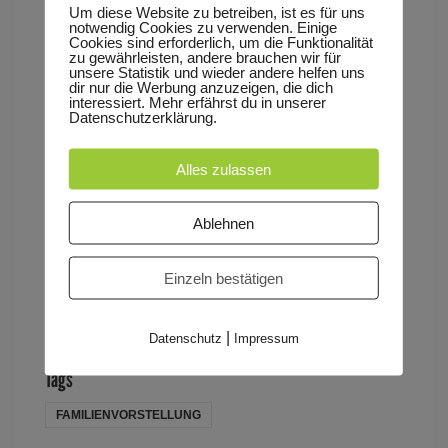
Um diese Website zu betreiben, ist es für uns
notwendig Cookies zu verwenden. Einige
Eine Produktion des Kinder- und Jugendtheaters
Cookies sind erforderlich, um die Funktionalität
zu gewährleisten, andere brauchen wir für
Speyer
unsere Statistik und wieder andere helfen uns
dir nur die Werbung anzuzeigen, die dich
interessiert. Mehr erfährst du in unserer
Datenschutzerklärung.
www.theater-speyer.de
Alles zulassen
Schul- / Kita-Vorstellung! Nur mit
Voranmeldung im Theaterbüro unter 06232
Ablehnen
2890750 oder per Email an
reservierung@theater-speyer.de
Einzeln bestätigen
Pro Kind 8 €
|
Datenschutz
Impressum
Tags
FAMILIENVORSTELLUNG