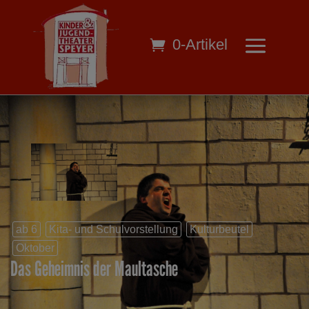
0-Artikel
ab 6
Kita- und Schulvorstellung
Kulturbeutel
Oktober
Das Geheimnis der Maultasche