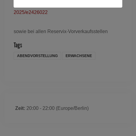
speyer-alter-stadtsaal-rathaushof-am-9-10-
2025/e2426022
sowie bei allen Reservix-Vorverkaufsstellen
Tags
ABENDVORSTELLUNG
ERWACHSENE
Zeit:
20:00 - 22:00
(Europe/Berlin)