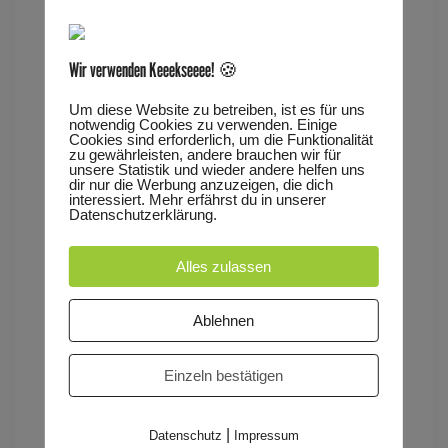
und Sören Leyers) erzählen in ihrem Stück „Das
letzte Autogramm“ die mitreißende Geschichte um
den wahrscheinlich größten Cash-Fan, der
Wir verwenden Keeekseeee! 🍪
irgendwie an das letzte Autogramm seines Idols
Um diese Website zu betreiben, ist es für uns
gekommen ist. Mit den wundervoll gestalteten
notwendig Cookies zu verwenden. Einige
Puppen, starken Charakteren und mitreißender
Cookies sind erforderlich, um die Funktionalität
zu gewährleisten, andere brauchen wir für
Musik nimmt das Theatrium-Ensemble
unsere Statistik und wieder andere helfen uns
dir nur die Werbung anzuzeigen, die dich
das Publikum auf eine kraftvolle Theaterreise in
interessiert. Mehr erfährst du in unserer
Datenschutzerklärung.
das Leben von Johnny Cash mit.
Alles zulassen
www.theatrium-steinau.com
Ablehnen
18 € / ermäßigt 12 €
Einzeln bestätigen
Tickets unter
https://www.reservix.de/tickets-das-
letzte-autogramm-hommage-an-jonny-cash-in-
|
Datenschutz
Impressum