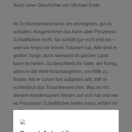
Nach einer Geschichte von Michael Ende
Im Schlummerland ist es am wichtigsten, gut zu
schlafen. Ausgerechnet das kann aber Prinzessin
Schlafittchen nicht. Sie schläft gar nicht erst ein –
weil sie Angst vor bösen Träumen hat. Alle sind in
großer Sorge, doch niemand im ganzen Land
kann ihr helfen. So beschließt ihr Vater, der König,
allein in die Welt hinauszugehen, um Hilfe zu
finden. Als er schon fast aufgeben will, trifft er
schließlich das Traumfresserchen. Was es mit
diesem wundersamen Wesen auf sich hat und wie
es Prinzessin Schlafittchen helfen kann, erfahrt ihr
im Theater.
Es spielt: Christof Heiner, Regie: Matthias Folz