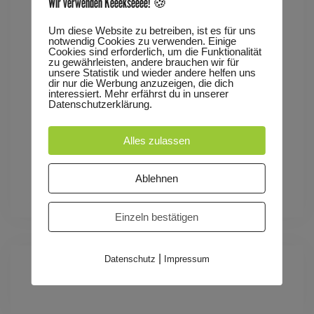
Wir verwenden Keeekseeee! 🍪
Um diese Website zu betreiben, ist es für uns
Eine Produktion des Kinder- und Jugendtheaters
notwendig Cookies zu verwenden. Einige
Cookies sind erforderlich, um die Funktionalität
Speyer
zu gewährleisten, andere brauchen wir für
unsere Statistik und wieder andere helfen uns
dir nur die Werbung anzuzeigen, die dich
interessiert. Mehr erfährst du in unserer
Dauer: ca. 45 Minuten
Datenschutzerklärung.
Tags
Alles zulassen
FAMILIENVORSTELLUNG
TRAUM
Ablehnen
Einzeln bestätigen
|
Datenschutz
Impressum
Zeit:
15:00 - 16:00
(Europe/Berlin)