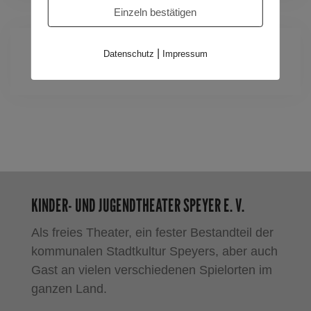
Einzeln bestätigen
|
Datenschutz
Impressum
Zeit:
16:00 - 17:00
(Europe/Berlin)
KINDER- UND JUGENDTHEATER SPEYER E. V.
Als freies Theater, ein fester Bestandteil der
kommunalen Stadtkultur Speyers, aber auch
Gast an vielen verschiedenen Spielorten im
ganzen Land.