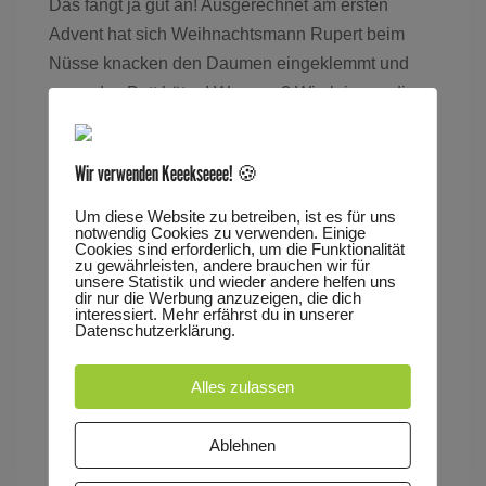
Das fängt ja gut an! Ausgerechnet am ersten
Advent hat sich Weihnachtsmann Rupert beim
Nüsse knacken den Daumen eingeklemmt und
muss das Bett hüten! Was nun? Wie kriegen die
Kinder jetzt ihre Geschenke? Keine Sorge, Chef
Weihnachtsmann Hektor-Telemann-Napoleon hat
Wir verwenden Keeekseeee! 🍪
schon eine Idee: Er hat ja noch ein Schwein im
Stall rumstehen, das könnte man ja mal fragen…
Um diese Website zu betreiben, ist es für uns
notwendig Cookies zu verwenden. Einige
Cookies sind erforderlich, um die Funktionalität
zu gewährleisten, andere brauchen wir für
Lesung mit Martin Hug (Musik) und Matthias Folz
unsere Statistik und wieder andere helfen uns
dir nur die Werbung anzuzeigen, die dich
(Erzähler)
interessiert. Mehr erfährst du in unserer
Datenschutzerklärung.
Tags
Alles zulassen
KIDS & TEENS
SCHWEINNACHTSMANN
Ablehnen