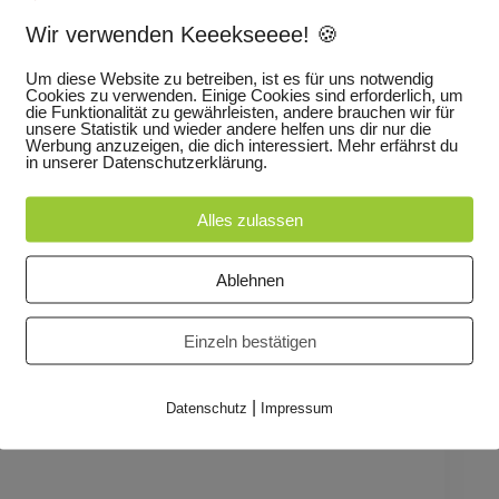
nd kleine Kinder ab 6 Jahren
Wir verwenden Keeekseeee! 🍪
Um diese Website zu betreiben, ist es für uns notwendig
, dass die Erde rund ist, aber dies nicht glauben
Cookies zu verwenden. Einige Cookies sind erforderlich, um
die Funktionalität zu gewährleisten, andere brauchen wir für
m die Welt zu laufen. Und von einem, der den
unsere Statistik und wieder andere helfen uns dir nur die
sich vornimmt, alle Treppenstufen der Welt zu
Werbung anzuzeigen, die dich interessiert. Mehr erfährst du
in unserer Datenschutzerklärung.
mand sonst weiß.
Alles zulassen
 uns nachdenken und über die liebenswerte
senen Figuren schmunzeln. Das Publikum kommt auf
Ablehnen
elens, dem Geschichtenerzählen und seiner
Einzeln bestätigen
e-Yves Massip (Compagnie ManganoMassip)
|
Datenschutz
Impressum