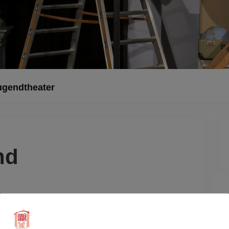
Dieses Ereignis
ugendtheater
nd