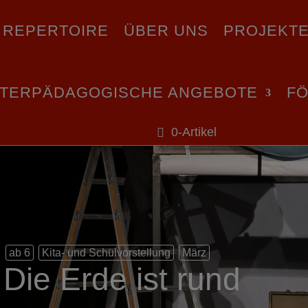
REPERTOIRE
ÜBER UNS
PROJEKT
ATERPÄDAGOGISCHE ANGEBOTE
F
0-Artikel
ab 6
Kita- und Schulvorstellung
März
Die Erde ist rund