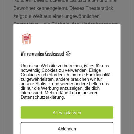
Kulturen, beeindruckende Landschaften und ihre
Bewohner kennengelernt. Dieses Theaterstück
zeigt die Welt aus einer ungewöhnlichen
Perspektive – ein Erlebnis, das Kinder besonders
begeistern wird.
Es spielt: Sofia Violetta Dias da Costa, Regie:
Wir verwenden Keeekseeee! 🍪
Daniela Geis
Um diese Website zu betreiben, ist es für uns
notwendig Cookies zu verwenden. Einige
Cookies sind erforderlich, um die Funktionalität
Regieassistenz, Plakat und Stimme: Gabriele
zu gewährleisten, andere brauchen wir für
unsere Statistik und wieder andere helfen uns
Kimmle, Musik: Marvin-John Halog
dir nur die Werbung anzuzeigen, die dich
interessiert. Mehr erfährst du in unserer
Datenschutzerklärung.
Aus dem Italienischen von Brigitte Korn-Wimmer
Alles zulassen
Premiere am 03. Oktober 2025
Ablehnen