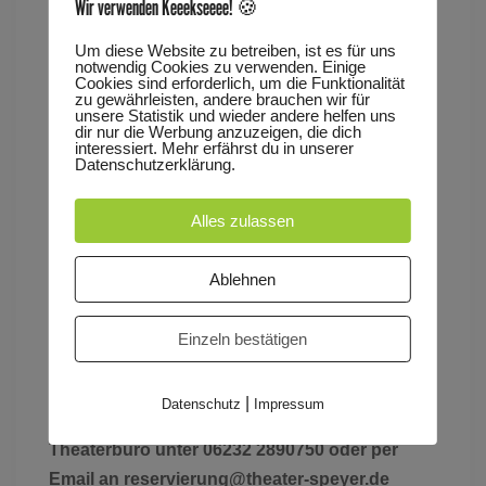
Wir verwenden Keeekseeee! 🍪
ungewöhnlichen Perspektive, nämlich von oben.
Das verspricht für Kinder, die die Welt
Um diese Website zu betreiben, ist es für uns
notwendig Cookies zu verwenden. Einige
normalerweise nur aus der Froschperspektive
Cookies sind erforderlich, um die Funktionalität
erleben, eine aufregende Expedition aus
zu gewährleisten, andere brauchen wir für
unsere Statistik und wieder andere helfen uns
unbekannten Blickwinkeln.
dir nur die Werbung anzuzeigen, die dich
interessiert. Mehr erfährst du in unserer
Datenschutzerklärung.
Es spielt: Sofia Dias Da Costa, Regie: Daniela
Alles zulassen
Geis
Ablehnen
Eine Produktion des Kinder- und Jugendtheaters
Speyer
Einzeln bestätigen
Geschlossene Vorstellung für Kitas und
|
Datenschutz
Impressum
Schulgruppen. Nur mit Voranmeldung im
Theaterbüro unter 06232 2890750 oder per
Email an reservierung@theater-speyer.de