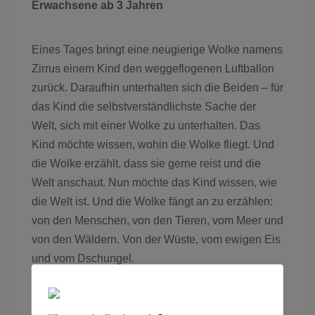
Erwachsene ab 3 Jahren
Eines Tages bringt eine neugierige Wolke namens
Zirrus einem Kind den weggeflogenen Luftballon
zurück. Daraufhin unterhalten sich die Beiden – für
das Kind die selbstverständlichste Sache der
Welt, sich mit einer Wolke zu unterhalten. Das
Kind möchte wissen, wohin die Wolke fliegt. Und
die Wolke erzählt, dass sie gerne reist und die
Welt anschaut. Nun möchte das Kind wissen, wie
die Welt ist. Und die Wolke fängt an zu erzählen:
von den Menschen, von den Tieren, vom Meer und
von den Wäldern. Von der Wüste, vom ewigen Eis
und vom Dschungel.
Das Theaterstück erzählt von der Welt aus einer