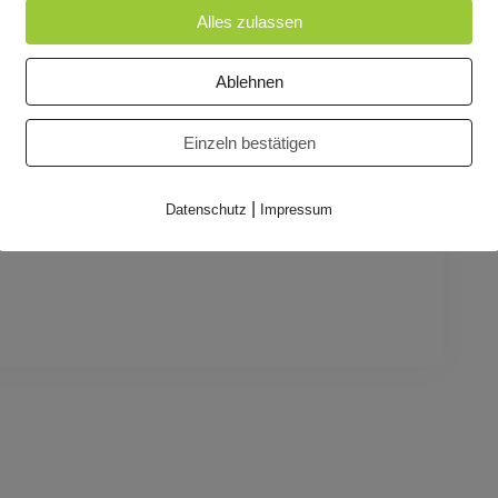
Alles zulassen
ldener Baum, eine rätselhafte Stimme und eine Reihe
 ganz eigene Stärke beweisen, um das große
Ablehnen
ihnen gelingen?
Einzeln bestätigen
es Kinder- und Jugendtheaters Speyer unter der
|
Datenschutz
Impressum