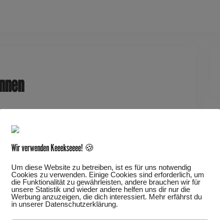
Dieses Ereignis
innen
Wir verwenden Keeekseeee! 🍪
 und Magie für Kinder ab 6 Jahren
Um diese Website zu betreiben, ist es für uns notwendig
Cookies zu verwenden. Einige Cookies sind erforderlich, um
die Funktionalität zu gewährleisten, andere brauchen wir für
unsere Statistik und wieder andere helfen uns dir nur die
 Ella, Lila, Susi, Mia, Lina, Tina und Nia, sieben
Werbung anzuzeigen, die dich interessiert. Mehr erfährst du
emeinsam auf eine geheimnisvolle Reise begeben.
in unserer Datenschutzerklärung.
nnt, wird schnell zu einer Herausforderung, die ihre