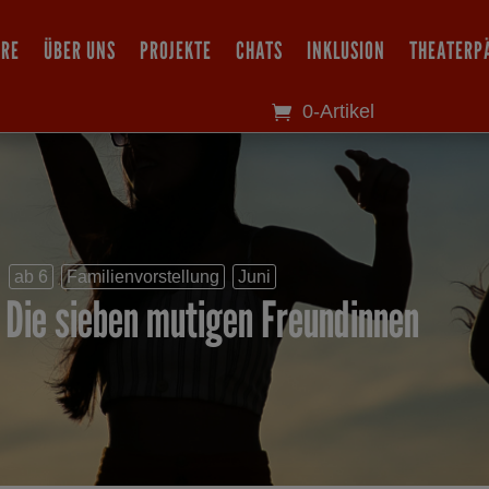
IRE
ÜBER UNS
PROJEKTE
CHATS
INKLUSION
THEATERP
0-Artikel
ab 6
Familienvorstellung
Juni
Die sieben mutigen Freundinnen