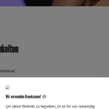
Dieses Ereignis
hkeiten
tadtsaal
offmann
Wir verwenden Keeekseeee! 🍪
lichkeiten in Bewegung, im Stillstand und im
Um diese Website zu betreiben, ist es für uns notwendig
r mit der Zeit um, die schnell vergeht? Nehmen wir