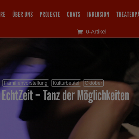
IRE
ÜBER UNS
PROJEKTE
CHATS
INKLUSION
THEATERP
0-Artikel
Familienvorstellung
Kulturbeutel
Oktober
EchtZeit – Tanz der Möglichkeiten