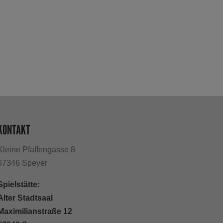
KONTAKT
Kleine Pfaffengasse 8
67346 Speyer
Spielstätte:
Alter Stadtsaal
Maximilianstraße 12