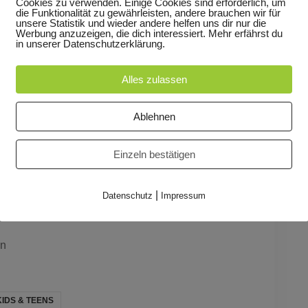
Cookies zu verwenden. Einige Cookies sind erforderlich, um
die Funktionalität zu gewährleisten, andere brauchen wir für
uns einfach Zeit? Und wie fängt man damit überhaupt
unsere Statistik und wieder andere helfen uns dir nur die
Werbung anzuzeigen, die dich interessiert. Mehr erfährst du
u erleben – zwischen dem Jetzt und dem, was
in unserer Datenschutzerklärung.
ktiven Teilnahme.
Alles zulassen
Ablehnen
Einzeln bestätigen
ts-echtzeit-tanz-der-moeglichkeiten-in-speyer-alter-
|
Datenschutz
Impressum
26068
en
KIDS & TEENS