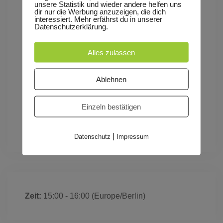
Und in ganz unspektakulärer und unbefangener
unsere Statistik und wieder andere helfen uns
dir nur die Werbung anzuzeigen, die dich
Weise auch noch ein Stück über das Leben und
interessiert. Mehr erfährst du in unserer
Datenschutzerklärung.
über die letzte große Reise, die irgendwann alle
Menschen antreten werden.
Alles zulassen
Eine Produktion des Kinder- und Jugendtheaters
Ablehnen
Speyer mit dem „Ensemble Colourage“ der
Deutschen Staatsphilharmonie Rheinland-Pfalz
Einzeln bestätigen
|
Datenschutz
Impressum
Zeit:
15:00 - 16:00
(Europe/Berlin)