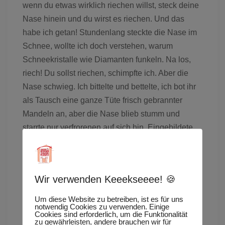
wenn du etwas wirklich riechen willst, steck deine
Nase hinein und du wirst es riechen. Und das
habe ich getan! Stundenlang steckte die Nase im
Schnee, wollte ich doch verstehen, warum
Schneekristalle wie Diamanten funkeln. Na los,
riech! Du sollst riechen, schimpfte ich. Aber die
Nase schwieg. Ich bittelte und bettelte, ich bot ihr
als Tausch eine ganze Tüte frisch gebrannter
Mandeln an, aber die Nase blieb stumm und
starrte nur verfrorenen auf sich hin. Eingebildete
Ziege, schimpfte ich. Prompt fing sie zu schniefen
an. Und das tagelang.
Wir verwenden Keeekseeee! 🍪
Eine Geschichte über das Riechen, wie Atem und
Um diese Website zu betreiben, ist es für uns
Duft in die Welt kamen, wie man mit Düften reisen
notwendig Cookies zu verwenden. Einige
kann, über Großmutters Nase und mich, Tishina.
Cookies sind erforderlich, um die Funktionalität
zu gewährleisten, andere brauchen wir für