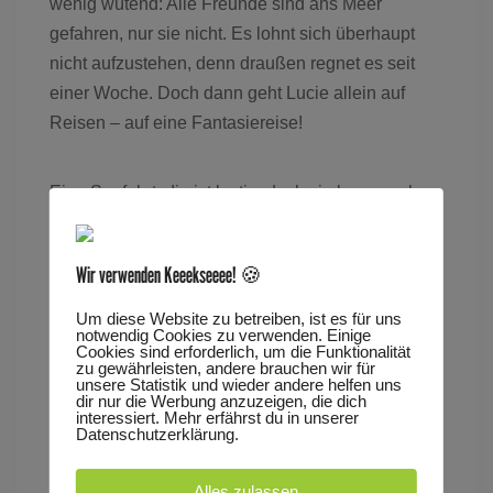
wenig wütend: Alle Freunde sind ans Meer
gefahren, nur sie nicht. Es lohnt sich überhaupt
nicht aufzustehen, denn draußen regnet es seit
einer Woche. Doch dann geht Lucie allein auf
Reisen – auf eine Fantasiereise!
Eine Seefahrt, die ist lustig, doch sie kann auch
ziemlich gefährlich werden. Nur gut, dass Lucie
schon ihr Seepferdchen-Abzeichen hat. Aus
Wir verwenden Keeekseeee! 🍪
Alltagsgegenständen entwickeln sich
Abenteuergeschichten – und schließlich geht
Um diese Website zu betreiben, ist es für uns
notwendig Cookies zu verwenden. Einige
sogar Herr Walross mit auf Reisen.
Cookies sind erforderlich, um die Funktionalität
zu gewährleisten, andere brauchen wir für
unsere Statistik und wieder andere helfen uns
dir nur die Werbung anzuzeigen, die dich
Es spielt:
Véronique Weber
interessiert. Mehr erfährst du in unserer
Datenschutzerklärung.
Eine Produktion des Kinder- und Jugendtheaters
Alles zulassen