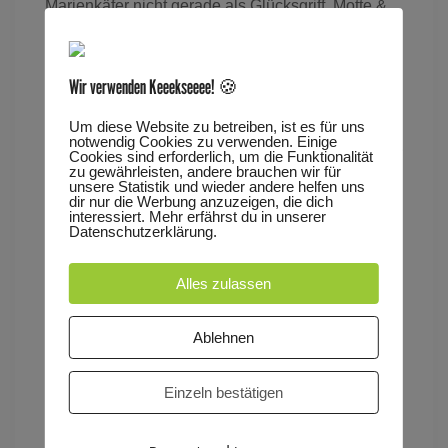
Marienkäfer nicht gerade als Glücksgriff, Motte &
Co aber wachsen über sich hinaus und beweisen
wahre Größe.
Wir verwenden Keeekseeee! 🍪
MOTTE & CO ist ein Familienmusical über
Um diese Website zu betreiben, ist es für uns
notwendig Cookies zu verwenden. Einige
Rivalität und Freundschaft, große Bluffs und kleine
Cookies sind erforderlich, um die Funktionalität
zu gewährleisten, andere brauchen wir für
Helden, das mit liebenswerten Charakteren und
unsere Statistik und wieder andere helfen uns
dir nur die Werbung anzuzeigen, die dich
viel Musik eine etwas andere Castingshow auf die
interessiert. Mehr erfährst du in unserer
Bühne bringt. Mit hinreißenden Songs und viel
Datenschutzerklärung.
Witz erzählen die Bewohner des Kleiderschranks
Alles zulassen
eine Geschichte über Freundschaft und den Mut,
zu sich selbst zu stehen für die ganze Familie.
Ablehnen
Tags
Einzeln bestätigen
FAMILIENVORSTELLUNG
KIDS & TEENS