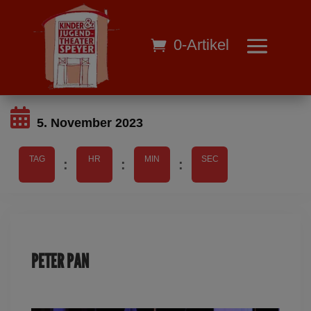
0-Artikel
5. November 2023
TAG
HR
MIN
SEC
:
:
:
PETER PAN