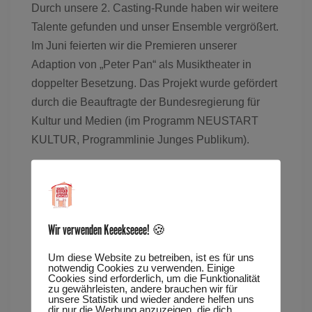
Durch unsere 2. Casting-Runde haben wir weitere
Talente gefunden und unser Ensemble vergrößert.
Im Juni feierten wir die Premieren unserer
Adaption von „Peter Pan“ als Musiktheater in
doppelter Besetzung. Das Projekt wurde gefördert
durch die Beauftragte der Bundesregierung für
Kultur und Medien (im Programm NEUSTART
KULTUR, Programmlinie Junges Publikum).
Preiskategorie 2
Wir verwenden Keeekseeee! 🍪
Erwachsene 14 € / ermäßigt 9 €
Tags
Um diese Website zu betreiben, ist es für uns
notwendig Cookies zu verwenden. Einige
Cookies sind erforderlich, um die Funktionalität
PETER PAN
zu gewährleisten, andere brauchen wir für
unsere Statistik und wieder andere helfen uns
dir nur die Werbung anzuzeigen, die dich