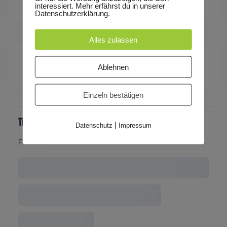
interessiert. Mehr erfährst du in unserer
Datenschutzerklärung.
Alles zulassen
Ablehnen
Zeit:
15:00 - 19:37
(Europe/Berlin)
Einzeln bestätigen
Tickets
|
Datenschutz
Impressum
From €9