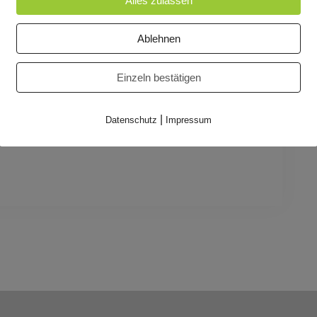
Alles zulassen
ue Spiele kennenlernen möchten. Die Regeln
afts-, Brett- und Kartenspiele als Kinder-,
Ablehnen
r jeden Geschmack etwas dabei.
Einzeln bestätigen
|
Datenschutz
Impressum