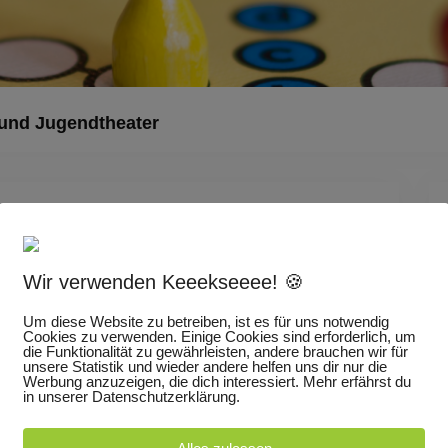
Dieses Ereignis
und Jugendtheater
tag
Wir verwenden Keeekseeee! 🍪
Um diese Website zu betreiben, ist es für uns notwendig
Cookies zu verwenden. Einige Cookies sind erforderlich, um
heaters Speyer e. V. veranstaltet in Zusammenarbeit
die Funktionalität zu gewährleisten, andere brauchen wir für
unsere Statistik und wieder andere helfen uns dir nur die
m Spiele-Cosmos und weiteren Helfern von 14 bis
Werbung anzuzeigen, die dich interessiert. Mehr erfährst du
in unserer Datenschutzerklärung.
tadtsaal. Im Theatercafé werden Kuchen, Brezeln
tag richtet sich sowohl an Familien mit Kindern ab