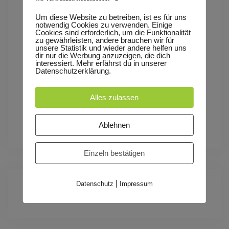
Um diese Website zu betreiben, ist es für uns
notwendig Cookies zu verwenden. Einige
Es spielt der Theaterclub „Bühnenrausch“
Cookies sind erforderlich, um die Funktionalität
zu gewährleisten, andere brauchen wir für
unsere Statistik und wieder andere helfen uns
dir nur die Werbung anzuzeigen, die dich
interessiert. Mehr erfährst du in unserer
Für Kinder ab 9 Jahren geeignet
Datenschutzerklärung.
Tags
Alles zulassen
FAMILIENVORSTELLUNG
Ablehnen
Einzeln bestätigen
|
Datenschutz
Impressum
Zeit:
15:00 - 16:00
(Europe/Berlin)