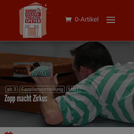
0-Artikel
ab 3
Familienvorstellung
März
Zopp macht Zirkus