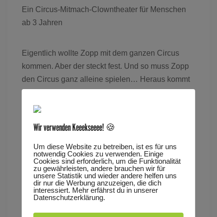
Ein Circus-Mitmach-Clowntheater für Menschen
ab 3 Jahren
Eigentlich wollte Zopp mit dem ganzen Circus
kommen. Aber der steckt fest. Und so muss Zopp
den Circus ganz alleine spielen… Heraus kommt
ein Kinder-Mitmach-Circus-Clowntheater, das die
Kinder verzaubert und mitreißt. Aus braven
Mädchen und Jungen werden reißende Tiger,
Wir verwenden Keeekseeee! 🍪
große graue Elefanten und mächtige Pyramiden.
Um diese Website zu betreiben, ist es für uns
notwendig Cookies zu verwenden. Einige
Cookies sind erforderlich, um die Funktionalität
Es spielt: Christof Heiner
zu gewährleisten, andere brauchen wir für
unsere Statistik und wieder andere helfen uns
dir nur die Werbung anzuzeigen, die dich
interessiert. Mehr erfährst du in unserer
Pauschalpreis 5 €. Ticket für Himmlische
Datenschutzerklärung.
Theaterfastnacht ab 11:11 Uhr.