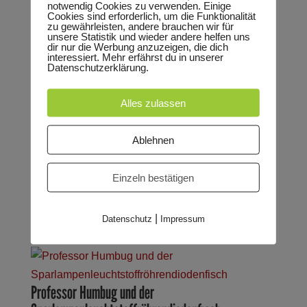
notwendig Cookies zu verwenden. Einige
Cookies sind erforderlich, um die Funktionalität
friert und zittert und bibbert und schlottert und
zu gewährleisten, andere brauchen wir für
schnattert er. Er träumt vom Schwitzen, von Sonne
unsere Statistik und wieder andere helfen uns
dir nur die Werbung anzuzeigen, die dich
und einem gemütlichen...
interessiert. Mehr erfährst du in unserer
Datenschutzerklärung.
Der dickste Pinguin vom Pol
Alles zulassen
von
Marie Lischer
|
Aug. 5, 2026
Ablehnen
Familienvorstellung um 15 Uhr Theaterstück für
Kinder ab 3 Jahren von Ulrich Hub Ein kleiner,
Einzeln bestätigen
dicker Pinguin hat den Schnabel voll von der Kälte
am Südpol. Trotz seiner ziemlich dicken
|
Fettschicht friert und zittert und bibbert und
Datenschutz
Impressum
schlottert und schnattert er. Also...
Professor Humbug und der