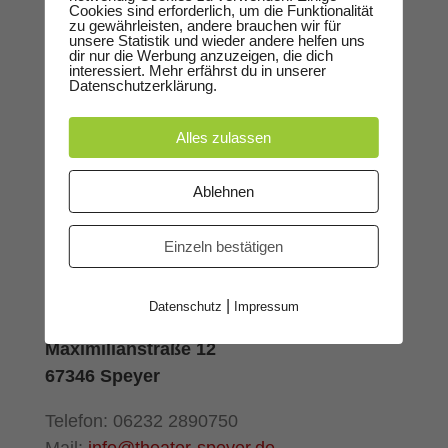
Cookies sind erforderlich, um die Funktionalität
zu gewährleisten, andere brauchen wir für
ÖFFNUNGSZEITEN
unsere Statistik und wieder andere helfen uns
dir nur die Werbung anzuzeigen, die dich
interessiert. Mehr erfährst du in unserer
Büro: Dienstag – Freitag von 9 – 12 Uhr
Datenschutzerklärung.
Termine nach Vereinbarung
Alles zulassen
KONTAKT
Ablehnen
Kleine Pfaffengasse 8
Einzeln bestätigen
67346 Speyer
Spielstätte:
|
Datenschutz
Impressum
Alter Stadtsaal
Maximilianstraße 12
67346 Speyer
Telefon: 06232 2890750
Mail:
info@theater-speyer.de