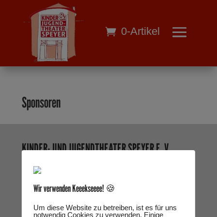
0-Artikel
Sponsoren
KINDER- UND JUGENDTHEATER SPEYER E. V.
Als freies Theater, ein fester Bestandteil der
kommunalen Stadtkultur Speyers, aber auch
Wir verwenden Keeekseeee! 🍪
Gast an vielen verschiedenen Spielorten im
ganzen Land.
Um diese Website zu betreiben, ist es für uns
notwendig Cookies zu verwenden. Einige