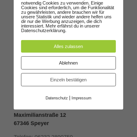
ganzen Land.
notwendig Cookies zu verwenden. Einige
Cookies sind erforderlich, um die Funktionalität
zu gewährleisten, andere brauchen wir für
unsere Statistik und wieder andere helfen uns
ÖFFNUNGSZEITEN
dir nur die Werbung anzuzeigen, die dich
interessiert. Mehr erfährst du in unserer
Datenschutzerklärung.
Büro: Dienstag – Freitag von 9 – 12 Uhr
Termine nach Vereinbarung
Alles zulassen
KONTAKT
Ablehnen
Kleine Pfaffengasse 8
Einzeln bestätigen
67346 Speyer
|
Spielstätte:
Datenschutz
Impressum
Alter Stadtsaal
Maximilianstraße 12
67346 Speyer
Telefon: 06232 2890750