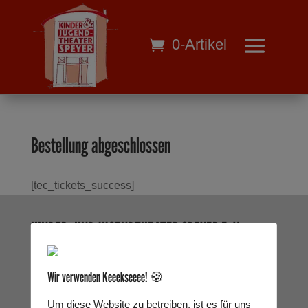
0-Artikel
Bestellung abgeschlossen
[tec_tickets_success]
KINDER- UND JUGENDTHEATER SPEYER E. V.
Als freies Theater, ein fester Bestandteil der
kommunalen Stadtkultur Speyers, aber auch
Wir verwenden Keeekseeee! 🍪
Gast an vielen verschiedenen Spielorten im
Um diese Website zu betreiben, ist es für uns