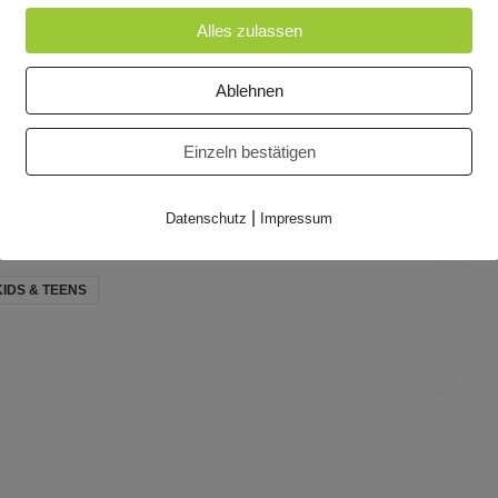
ie Pop bis Disko-Funk entdecken Klein und Groß
Alles zulassen
umt, mal frech, garantiert bleibt: Jede/r darf
Ablehnen
Einzeln bestätigen
|
Datenschutz
Impressum
KIDS & TEENS