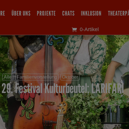
IRE
ÜBER UNS
PROJEKTE
CHATS
INKLUSION
THEATERP
0-Artikel
Alle
Familienvorstellung
Oktober
29. Festival Kulturbeutel: LARIFARI