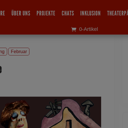
IRE
ÜBER UNS
PROJEKTE
CHATS
INKLUSION
THEATERP
0-Artikel
ung
Februar
e