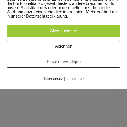
den Tour. Eine warme Mahlzeit, ein Bett zum
die Funktionalität zu gewährleisten, andere brauchen wir für
unsere Statistik und wieder andere helfen uns dir nur die
e Mann glaubt nicht an den Weihnachtsmann, hält
Werbung anzuzeigen, die dich interessiert. Mehr erfährst du
wütend fort. Sein armer Nachbar aber nimmt den
in unserer Datenschutzerklärung.
t ihm der Weihnachtsmann zum Dank drei
Alles zulassen
. Das macht wiederum den reichen Mann und seine
Ablehnen
 und Musik nach einem alten Märchen für alle ab 4
Einzeln bestätigen
|
Datenschutz
Impressum
fen