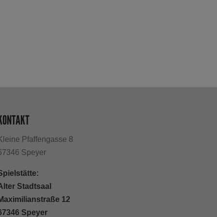
KONTAKT
Kleine Pfaffengasse 8
67346 Speyer
Spielstätte:
Alter Stadtsaal
Maximilianstraße 12
67346 Speyer