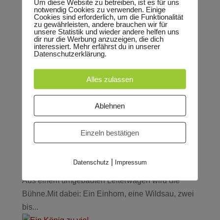
Um diese Website zu betreiben, ist es für uns
notwendig Cookies zu verwenden. Einige
Geschenke verteilt, alle Wünsche erfüllt. Geschafft
Cookies sind erforderlich, um die Funktionalität
ist auch der Weihnachtsmann nach seiner
zu gewährleisten, andere brauchen wir für
unsere Statistik und wieder andere helfen uns
anstrengenden Tour. Eine warme Mahlzeit, ein
dir nur die Werbung anzuzeigen, die dich
interessiert. Mehr erfährst du in unserer
Bett zum Schlafen täten ihm gut. Doch der reiche
Datenschutzerklärung.
Mann glaubt nicht an den...
Alles zulassen
Das tapfere Schneiderlein
Ablehnen
von
Marie Lischer
|
Dez. 16, 2025
Familienvorstellung um 15 Uhr Sehr frei nach den
Einzeln bestätigen
Gebrüder Grimm ab 4 Jahren Ein
Figurentheaterstück für und über Mut und List,
|
Datenschutz
Impressum
über Angeber, Angsthäschen und Schlitzohren.
Aus einem umgebauten Leiterwagen wird die
Bühne.Mit dabei: Ein Einhorn, eine Wildsau, zwei
bis...