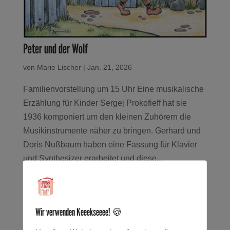
Peter und der Wolf
von
Marie Lischer
|
Jan. 21, 2026
Familienvorstellung um 15 Uhr Eine musikalische
Erzählung für Kinder Sergej Prokofieff hat sie
1936 komponiert um den kleinen Zuhörern die
Musikinstrumente näher zu bringen. Gerhard und
Doris Nußbaum haben eine Fassung für Klavier
und Synthesizer erarbeitet und diese...
Die drei Wünsche
von
Marie Lischer
|
Jan. 21, 2026
Wir verwenden Keeekseeee! 🍪
Familienvorstellung um 15 Uhr Geschafft! Alle