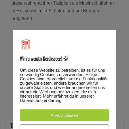
diese während ihrer Tätigkeit als Musikschullehrer
in Hockenheim in Schulen und auf Bühnen
aufgeführt.
Wir verwenden Keeekseeee! 🍪
Datum:
1. März 2026
Um diese Website zu betreiben, ist es für uns
notwendig Cookies zu verwenden. Einige
Zeit:
15:00 - 16:00
(Europe/Berlin)
Cookies sind erforderlich, um die Funktionalität
zu gewährleisten, andere brauchen wir für
unsere Statistik und wieder andere helfen uns
dir nur die Werbung anzuzeigen, die dich
Veranstaltungsort:
Kinder- und Jugendtheater
interessiert. Mehr erfährst du in unserer
Datenschutzerklärung.
Alles zulassen
Tickets