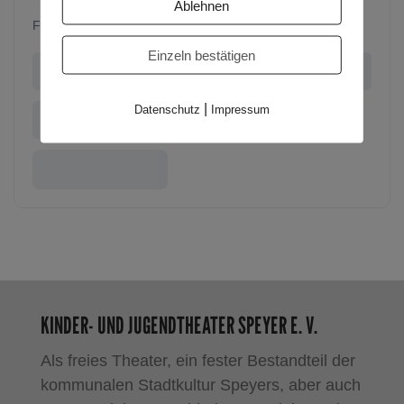
Ablehnen
From €8
Einzeln bestätigen
|
Datenschutz
Impressum
KINDER- UND JUGENDTHEATER SPEYER E. V.
Als freies Theater, ein fester Bestandteil der
kommunalen Stadtkultur Speyers, aber auch