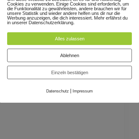
Cookies zu verwenden. Einige Cookies sind erforderlich, um
kern sonst noch zwischen die Flossen gerät.
die Funktionalität zu gewährleisten, andere brauchen wir für
unsere Statistik und wieder andere helfen uns dir nur die
Werbung anzuzeigen, die dich interessiert. Mehr erfährst du
in unserer Datenschutzerklärung.
tendrinsein auf die Bühne. Das Konzert wird zu
zum Teil des Geschehens werden: Denn der
Alles zulassen
cht ohne das Publikum, welches kurz darauf zwei
. Bei Radio Au Weia bilden Kleine und Große den
Ablehnen
ythmus mit ihren Zurufen.
Einzeln bestätigen
|
Datenschutz
Impressum
ang