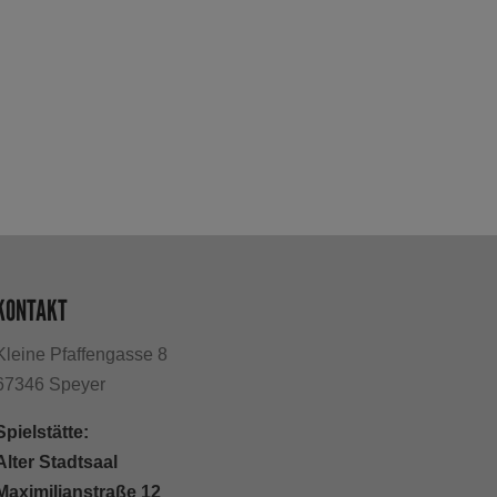
KONTAKT
Kleine Pfaffengasse 8
67346 Speyer
Spielstätte:
Alter Stadtsaal
Maximilianstraße 12