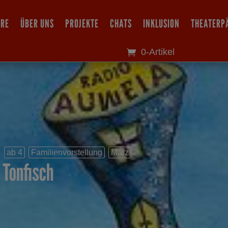
IRE
ÜBER UNS
PROJEKTE
CHATS
INKLUSION
THEATERP
0-Artikel
ab 4
Familienvorstellung
März
Tonfisch