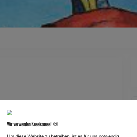
Dieses Ereignis
Wir verwenden Keeekseeee! 🍪
ab 4 Jahren. Mit Akkordeon, Gitarre, Kontrabass,
handgemachte Musik mit Einflüssen aus Weltmusik,
Um diese Website zu betreiben, ist es für uns notwendig