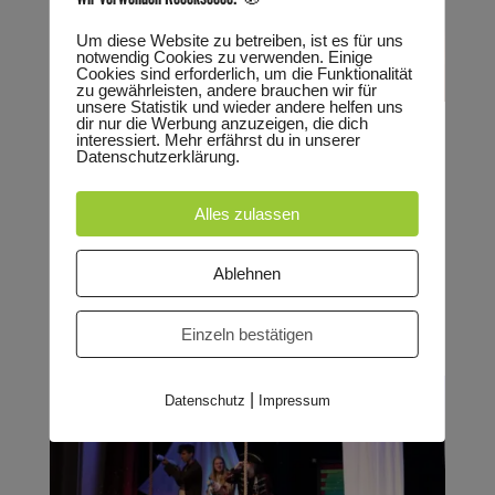
Um diese Website zu betreiben, ist es für uns
notwendig Cookies zu verwenden. Einige
Cookies sind erforderlich, um die Funktionalität
zu gewährleisten, andere brauchen wir für
unsere Statistik und wieder andere helfen uns
Mord durch die Zeit
dir nur die Werbung anzuzeigen, die dich
interessiert. Mehr erfährst du in unserer
Datenschutzerklärung.
von
Marie Lischer
|
Sep. 3, 2025
Ein spannender Theater-Krimi für alle ab 10
Alles zulassen
Jahren Geschrieben und gespielt von unseren
Nachwuchskünstlerinnen Josie, Laura, Eva, Paula
Ablehnen
und Mia Vier sonderbare Agenten aus den 60er
Jahren müssen einen Mordfall aufklären. Dabei
Einzeln bestätigen
sollen eine kompetente Kommissarin und...
|
Datenschutz
Impressum