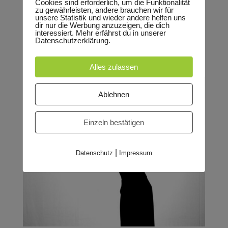
15 Uhr – Ausverkauft! Theaterstück von Sabine
Cookies sind erforderlich, um die Funktionalität
zu gewährleisten, andere brauchen wir für
Zieser für alle ab 6 Jahren Großmutter hat immer
unsere Statistik und wieder andere helfen uns
dir nur die Werbung anzuzeigen, die dich
zu mir gesagt: Tishina, wenn du etwas wirklich
interessiert. Mehr erfährst du in unserer
Datenschutzerklärung.
riechen willst, steck deine Nase hinein und du
wirst es riechen. Und das habe ich getan!
Alles zulassen
Stundenlang steckte die Nase im...
Ablehnen
Einzeln bestätigen
|
Datenschutz
Impressum