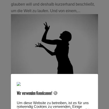
glauben will und deshalb kurzerhand beschließt,
um die Welt zu laufen. Und von einem,...
DIE DUFTSAMMLERIN
Wir verwenden Keeekseeee! 🍪
von
Marie Lischer
|
März 22, 2024
Um diese Website zu betreiben, ist es für uns
notwendig Cookies zu verwenden. Einige